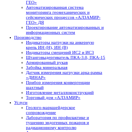
ГЕО»
Автоматизированная система
мониторинга геомеханических и
сейсмических процессов «АЛЗАМИР-
ГЕО» ДЯ
Проектирование автоматизированных и
информационных систем
Производство
Индикаторы нагрузки на анкерную
крепь ИН (Н), ИН (В)
Индикаторы смещений ИС2 и ИС3
Штанговыдергиватель ПКА-3.0, ПКА-15
Армированный рукав
Забойка минеральная
Датчик измерения нагрузки арка-рамка
«ДИНАР»
Прибор измерения конвергенции
шахтный
Изготовление металлоконструкций
Торговый дом «АЛЗАМИР»
Услуги
Геолого-маркшейдерское
сопровождение
Лаборатория по профилактике и
тушению эндогенных пожаров и
радиационному контролю