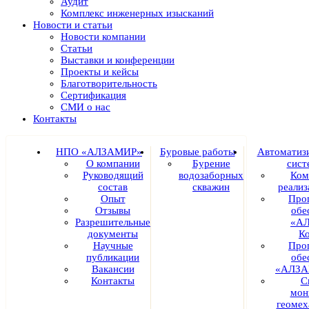
Аудит
Комплекс инженерных изысканий
Новости и статьи
Новости компании
Статьи
Выставки и конференции
Проекты и кейсы
Благотворительность
Сертификация
СМИ о нас
Контакты
НПО «АЛЗАМИР»
Буровые работы
Автоматиз
О компании
Бурение
сист
Руководящий
водозаборных
Ком
состав
скважин
реали
Опыт
Про
Отзывы
обе
Разрешительные
«А
документы
К
Научные
Про
публикации
обе
Вакансии
«АЛЗА
Контакты
С
мон
геомех