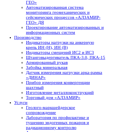
ГЕО»
Автоматизированная система
мониторинга геомеханических и
сейсмических процессов «АЛЗАМИР-
ГЕО» ДЯ
Проектирование автоматизированных и
информационных систем
Производство
Индикаторы нагрузки на анкерную
крепь ИН (Н), ИН (В)
Индикаторы смещений ИС2 и ИС3
Штанговыдергиватель ПКА-3.0, ПКА-15
Армированный рукав
Забойка минеральная
Датчик измерения нагрузки арка-рамка
«ДИНАР»
Прибор измерения конвергенции
шахтный
Изготовление металлоконструкций
Торговый дом «АЛЗАМИР»
Услуги
Геолого-маркшейдерское
сопровождение
Лаборатория по профилактике и
тушению эндогенных пожаров и
радиационному контролю