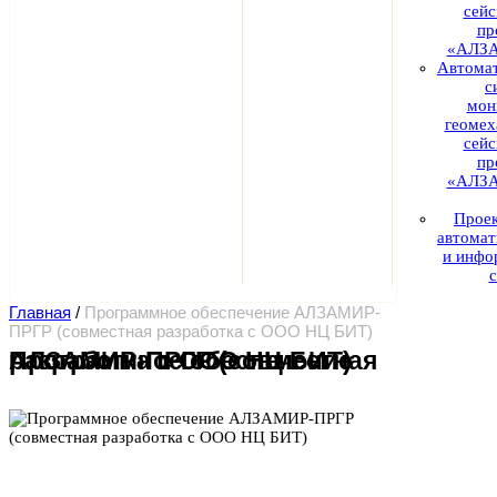
сей
пр
«АЛЗ
Автома
с
мон
геомех
сей
пр
«АЛЗ
Проек
автома
и инфо
Главная
/
Программное обеспечение АЛЗАМИР-
ПРГР (совместная разработка с ООО НЦ БИТ)
Программное обеспечение АЛЗАМИР-ПРГР (совместная разработка с ООО НЦ БИТ)