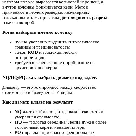
котором порода вырезается кольцевой коронкой, а
внутри колонны формируется керн. Метод
применяют в геологоразведке, инженерных
изысканиях и там, где важна
достоверность разреза
и качество проб.
Когда выбирать именно колонку
нужно уверенно выделить литологические
границы и трещиноватость;
важен
RQD
и геомеханическая
интерпретация;
требуется качественное опробование и
архивирование керна.
NQ/HQ/PQ: как выбрать диаметр под задачу
Диаметр — это компромисс между скоростью,
стоимостью и “живучестью” керна.
Как диаметр влияет на результат
NQ
часто выбирают, когда важна скорость и
умеренная стоимость;
HQ
— “золотая середина”, когда нужен более
устойчивый керн и меньше потерь;
PQ
оправдан при сильно трещиноватых