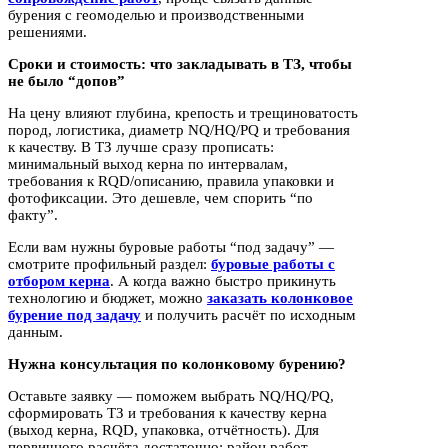
бурения с геомоделью и производственными
решениями.
Сроки и стоимость: что закладывать в ТЗ, чтобы
не было “допов”
На цену влияют глубина, крепость и трещиноватость
пород, логистика, диаметр NQ/HQ/PQ и требования
к качеству. В ТЗ лучше сразу прописать:
минимальный выход керна по интервалам,
требования к RQD/описанию, правила упаковки и
фотофиксации. Это дешевле, чем спорить “по
факту”.
Если вам нужны буровые работы “под задачу” —
смотрите профильный раздел:
буровые работы с
отбором керна
. А когда важно быстро прикинуть
технологию и бюджет, можно
заказать колонковое
бурение под задачу
и получить расчёт по исходным
данным.
Нужна консультация по колонковому бурению?
Оставьте заявку — поможем выбрать NQ/HQ/PQ,
сформировать ТЗ и требования к качеству керна
(выход керна, RQD, упаковка, отчётность). Для
первичного расчёта достаточно: район работ,