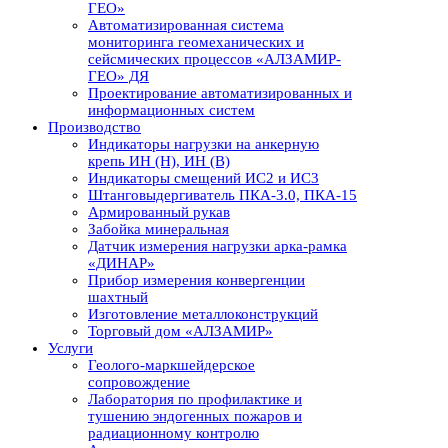
ГЕО»
Автоматизированная система
мониторинга геомеханических и
сейсмических процессов «АЛЗАМИР-
ГЕО» ДЯ
Проектирование автоматизированных и
информационных систем
Производство
Индикаторы нагрузки на анкерную
крепь ИН (Н), ИН (В)
Индикаторы смещений ИС2 и ИС3
Штанговыдергиватель ПКА-3.0, ПКА-15
Армированный рукав
Забойка минеральная
Датчик измерения нагрузки арка-рамка
«ДИНАР»
Прибор измерения конвергенции
шахтный
Изготовление металлоконструкций
Торговый дом «АЛЗАМИР»
Услуги
Геолого-маркшейдерское
сопровождение
Лаборатория по профилактике и
тушению эндогенных пожаров и
радиационному контролю