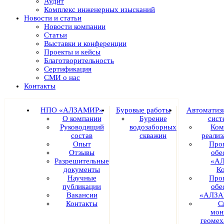
Аудит
Комплекс инженерных изысканий
Новости и статьи
Новости компании
Статьи
Выставки и конференции
Проекты и кейсы
Благотворительность
Сертификация
СМИ о нас
Контакты
НПО «АЛЗАМИР»
Буровые работы
Автоматиз
О компании
Бурение
сист
Руководящий
водозаборных
Ком
состав
скважин
реали
Опыт
Про
Отзывы
обе
Разрешительные
«А
документы
К
Научные
Про
публикации
обе
Вакансии
«АЛЗА
Контакты
С
мон
геомех