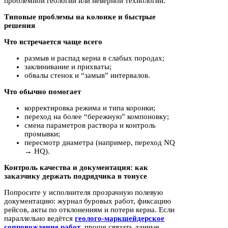
проблемной геологии или неверной технологии.
Типовые проблемы на колонке и быстрые
решения
Что встречается чаще всего
размыв и распад керна в слабых породах;
заклинивание и прихваты;
обвалы стенок и “замыв” интервалов.
Что обычно помогает
корректировка режима и типа коронки;
переход на более “бережную” компоновку;
смена параметров раствора и контроль
промывки;
пересмотр диаметра (например, переход NQ
→ HQ).
Контроль качества и документация: как
заказчику держать подрядчика в тонусе
Попросите у исполнителя прозрачную полевую
документацию: журнал буровых работ, фиксацию
рейсов, акты по отклонениям и потери керна. Если
параллельно ведётся
геолого-маркшейдерское
сопровождение работ
, проще связать данные