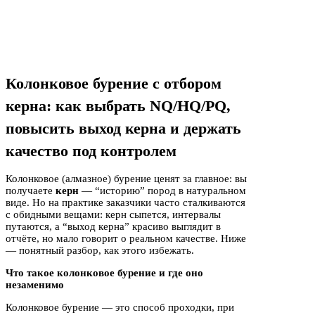
Колонковое бурение с отбором
керна: как выбрать NQ/HQ/PQ,
повысить выход керна и держать
качество под контролем
Колонковое (алмазное) бурение ценят за главное: вы
получаете
керн
— “историю” пород в натуральном
виде. Но на практике заказчики часто сталкиваются
с обидными вещами: керн сыпется, интервалы
путаются, а “выход керна” красиво выглядит в
отчёте, но мало говорит о реальном качестве. Ниже
— понятный разбор, как этого избежать.
Что такое колонковое бурение и где оно
незаменимо
Колонковое бурение — это способ проходки, при