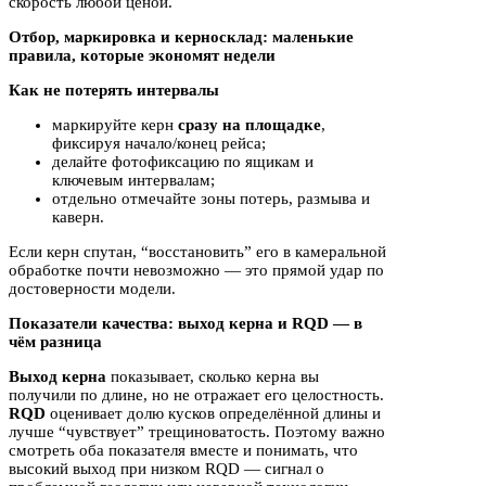
скорость любой ценой.
Отбор, маркировка и керносклад: маленькие
правила, которые экономят недели
Как не потерять интервалы
маркируйте керн
сразу на площадке
,
фиксируя начало/конец рейса;
делайте фотофиксацию по ящикам и
ключевым интервалам;
отдельно отмечайте зоны потерь, размыва и
каверн.
Если керн спутан, “восстановить” его в камеральной
обработке почти невозможно — это прямой удар по
достоверности модели.
Показатели качества: выход керна и RQD — в
чём разница
Выход керна
показывает, сколько керна вы
получили по длине, но не отражает его целостность.
RQD
оценивает долю кусков определённой длины и
лучше “чувствует” трещиноватость. Поэтому важно
смотреть оба показателя вместе и понимать, что
высокий выход при низком RQD — сигнал о