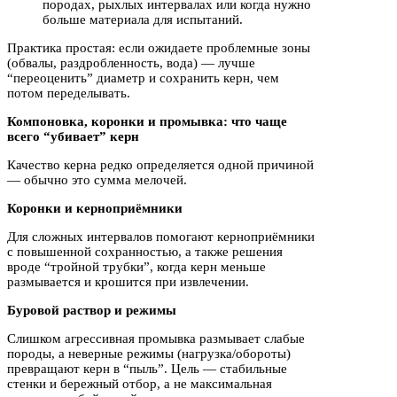
породах, рыхлых интервалах или когда нужно
больше материала для испытаний.
Практика простая: если ожидаете проблемные зоны
(обвалы, раздробленность, вода) — лучше
“переоценить” диаметр и сохранить керн, чем
потом переделывать.
Компоновка, коронки и промывка: что чаще
всего “убивает” керн
Качество керна редко определяется одной причиной
— обычно это сумма мелочей.
Коронки и керноприёмники
Для сложных интервалов помогают керноприёмники
с повышенной сохранностью, а также решения
вроде “тройной трубки”, когда керн меньше
размывается и крошится при извлечении.
Буровой раствор и режимы
Слишком агрессивная промывка размывает слабые
породы, а неверные режимы (нагрузка/обороты)
превращают керн в “пыль”. Цель — стабильные
стенки и бережный отбор, а не максимальная