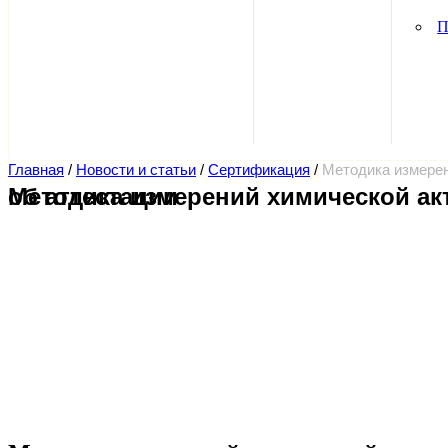
П
Главная
/
Новости и статьи
/
Сертификация
/
Методика измерен
Методика измерений химической активности углей лаборатории НПО «АЛЗАМИР» получила свидетельство об аттестации