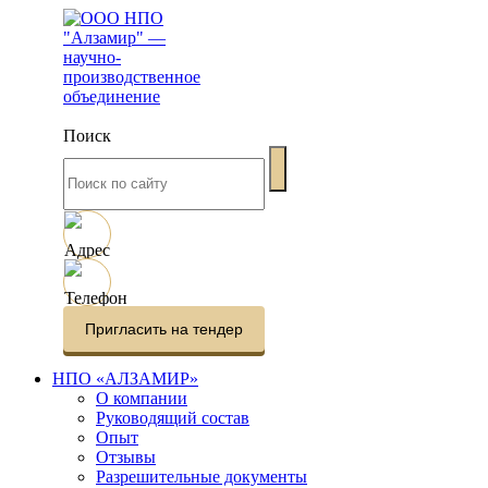
Поиск
г. Кемерово
ул. Терешковой, 41/1
+7 (3842) 49-29-92
alzamir.prom@yandex.ru
Пригласить на тендер
НПО «АЛЗАМИР»
О компании
Руководящий состав
Опыт
Отзывы
Разрешительные документы