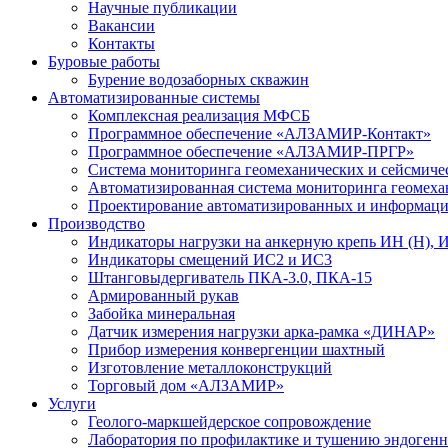
Научные публикации
Вакансии
Контакты
Буровые работы
Бурение водозаборных скважин
Автоматизированные системы
Комплексная реализация МФСБ
Программное обеспечение «АЛЗАМИР-Контакт»
Программное обеспечение «АЛЗАМИР-ПРГР»
Система мониторинга геомеханических и сейсми
Автоматизированная система мониторинга геоме
Проектирование автоматизированных и информац
Производство
Индикаторы нагрузки на анкерную крепь ИН (Н), 
Индикаторы смещений ИС2 и ИС3
Штанговыдергиватель ПКА-3.0, ПКА-15
Армированный рукав
Забойка минеральная
Датчик измерения нагрузки арка-рамка «ДИНАР»
Прибор измерения конвергенции шахтный
Изготовление металлоконструкций
Торговый дом «АЛЗАМИР»
Услуги
Геолого-маркшейдерское сопровождение
Лаборатория по профилактике и тушению эндоген