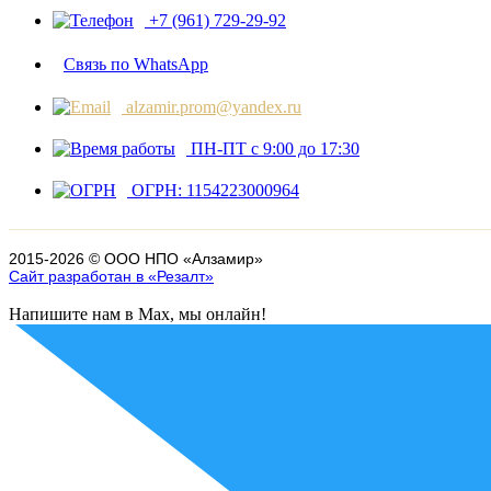
+7 (961) 729-29-92
Связь по WhatsApp
alzamir.prom@yandex.ru
ПН-ПТ с 9:00 до 17:30
ОГРН: 1154223000964
2015-
2026
© ООО НПО «Алзамир»
Сайт разработан в «Резалт»
Напишите нам в Max, мы онлайн!