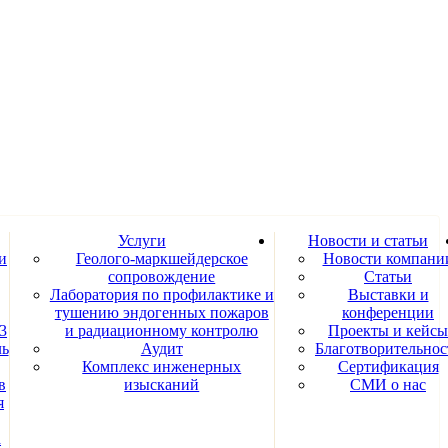
Услуги
Новости и статьи
и
Геолого-маркшейдерское
Новости компани
сопровождение
Статьи
Лаборатория по профилактике и
Выставки и
тушению эндогенных пожаров
конференции
3
и радиационному контролю
Проекты и кейсы
ль
Аудит
Благотворительнос
Комплекс инженерных
Сертификация
в
изысканий
СМИ о нас
я
а