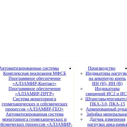
Автоматизированные системы
Производство
Комплексная реализация МФСБ
Индикаторы нагрузк
Программное обеспечение
на анкерную крепь
«АЛЗАМИР-Контакт»
ИН (Н), ИН (В)
Программное обеспечение
Индикаторы
«АЛЗАМИР-ПРГР»
смещений ИС2 и ИС
Система мониторинга
Штанговыдергивате
геомеханических и сейсмических
ПКА-3.0, ПКА-15
процессов «АЛЗАМИР-ГЕО»
Армированный рука
Автоматизированная система
Забойка минеральна
мониторинга геомеханических и
Датчик измерения
ейсмических процессов «АЛЗАМИР-
нагрузки арка-рамк