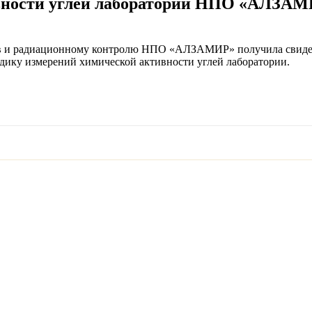
вности углей лаборатории НПО «АЛЗАМИ
в и радиационному контролю НПО «АЛЗАМИР» получила свидет
одику измерений химической активности углей лаборатории.