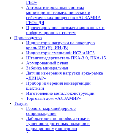
ГЕО»
Автоматизированная система
мониторинга геомеханических и
сейсмических процессов «АЛЗАМИР-
ГЕО» ДЯ
Проектирование автоматизированных и
информационных систем
Производство
Индикаторы нагрузки на анкерную
крепь ИН (Н), ИН (В)
Индикаторы смещений ИС2 и ИС3
Штанговыдергиватель ПКА-3.0, ПКА-15
Армированный рукав
Забойка минеральная
Датчик измерения нагрузки арка-рамка
«ДИНАР»
Прибор измерения конвергенции
шахтный
Изготовление металлоконструкций
Торговый дом «АЛЗАМИР»
Услуги
Геолого-маркшейдерское
сопровождение
Лаборатория по профилактике и
тушению эндогенных пожаров и
радиационному контролю