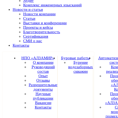
Аудит
Комплекс инженерных изысканий
Новости и статьи
Новости компании
Статьи
Выставки и конференции
Проекты и кейсы
Благотворительность
Сертификация
СМИ о нас
Контакты
НПО «АЛЗАМИР»
Буровые работы
Автоматиз
О компании
Бурение
сист
Руководящий
водозаборных
Ком
состав
скважин
реали
Опыт
Про
Отзывы
обе
Разрешительные
«А
документы
К
Научные
Про
публикации
обе
Вакансии
«АЛЗА
Контакты
С
мон
геомех