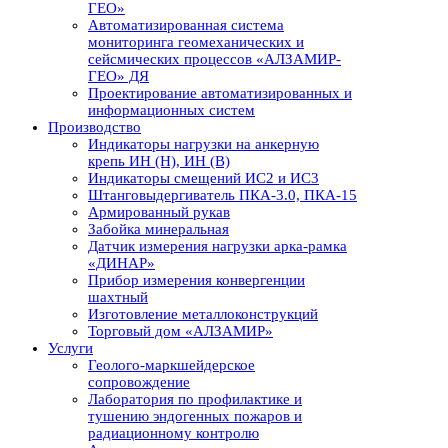
ГЕО»
Автоматизированная система
мониторинга геомеханических и
сейсмических процессов «АЛЗАМИР-
ГЕО» ДЯ
Проектирование автоматизированных и
информационных систем
Производство
Индикаторы нагрузки на анкерную
крепь ИН (Н), ИН (В)
Индикаторы смещений ИС2 и ИС3
Штанговыдергиватель ПКА-3.0, ПКА-15
Армированный рукав
Забойка минеральная
Датчик измерения нагрузки арка-рамка
«ДИНАР»
Прибор измерения конвергенции
шахтный
Изготовление металлоконструкций
Торговый дом «АЛЗАМИР»
Услуги
Геолого-маркшейдерское
сопровождение
Лаборатория по профилактике и
тушению эндогенных пожаров и
радиационному контролю