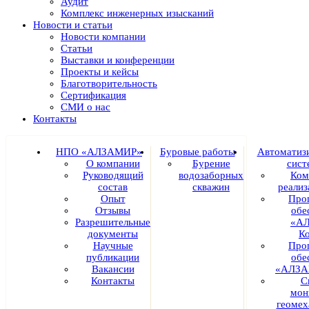
Аудит
Комплекс инженерных изысканий
Новости и статьи
Новости компании
Статьи
Выставки и конференции
Проекты и кейсы
Благотворительность
Сертификация
СМИ о нас
Контакты
НПО «АЛЗАМИР»
Буровые работы
Автоматиз
О компании
Бурение
сист
Руководящий
водозаборных
Ком
состав
скважин
реали
Опыт
Про
Отзывы
обе
Разрешительные
«А
документы
К
Научные
Про
публикации
обе
Вакансии
«АЛЗА
Контакты
С
мон
геомех