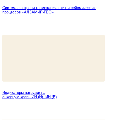
Система контроля геомеханических и сейсмических
процессов «АЛЗАМИР-ГЕО»
Индикаторы нагрузки на
анкерную крепь ИН (Н), ИН (В)