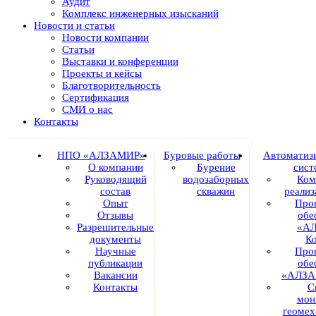
Аудит
Комплекс инженерных изысканий
Новости и статьи
Новости компании
Статьи
Выставки и конференции
Проекты и кейсы
Благотворительность
Сертификация
СМИ о нас
Контакты
НПО «АЛЗАМИР»
Буровые работы
Автоматиз
О компании
Бурение
сист
Руководящий
водозаборных
Ком
состав
скважин
реали
Опыт
Про
Отзывы
обе
Разрешительные
«А
документы
К
Научные
Про
публикации
обе
Вакансии
«АЛЗА
Контакты
С
мон
геомех