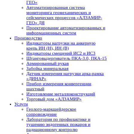
ГЕО»
Автоматизированная система
мониторинга геомеханических и
сейсмических процессов «АЛЗАМИР-
ГЕО» ДЯ
Проектирование автоматизированных и
информационных систем
Производство
Индикаторы нагрузки на анкерную
крепь ИН (Н), ИН (В)
Индикаторы смещений ИС2 и ИС3
Штанговыдергиватель ПКА-3.0, ПКА-15
Армированный рукав
Забойка минеральная
Датчик измерения нагрузки арка-рамка
«ДИНАР»
Прибор измерения конвергенции
шахтный
Изготовление металлоконструкций
Торговый дом «АЛЗАМИР»
Услуги
Геолого-маркшейдерское
сопровождение
Лаборатория по профилактике и
тушению эндогенных пожаров и
радиационному контролю