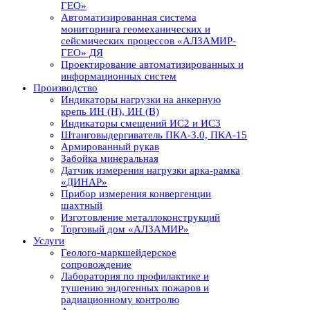
ГЕО»
Автоматизированная система
мониторинга геомеханических и
сейсмических процессов «АЛЗАМИР-
ГЕО» ДЯ
Проектирование автоматизированных и
информационных систем
Производство
Индикаторы нагрузки на анкерную
крепь ИН (Н), ИН (В)
Индикаторы смещений ИС2 и ИС3
Штанговыдергиватель ПКА-3.0, ПКА-15
Армированный рукав
Забойка минеральная
Датчик измерения нагрузки арка-рамка
«ДИНАР»
Прибор измерения конвергенции
шахтный
Изготовление металлоконструкций
Торговый дом «АЛЗАМИР»
Услуги
Геолого-маркшейдерское
сопровождение
Лаборатория по профилактике и
тушению эндогенных пожаров и
радиационному контролю