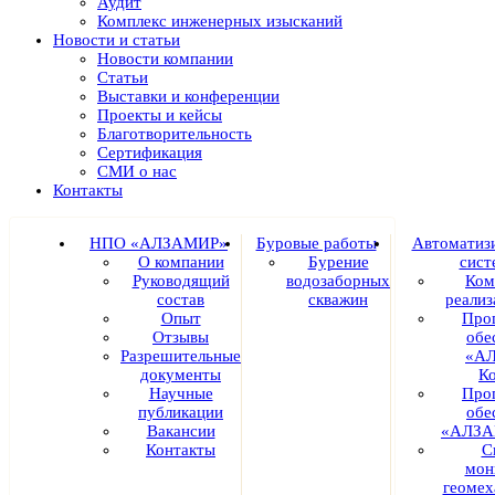
Аудит
Комплекс инженерных изысканий
Новости и статьи
Новости компании
Статьи
Выставки и конференции
Проекты и кейсы
Благотворительность
Сертификация
СМИ о нас
Контакты
НПО «АЛЗАМИР»
Буровые работы
Автоматиз
О компании
Бурение
сист
Руководящий
водозаборных
Ком
состав
скважин
реали
Опыт
Про
Отзывы
обе
Разрешительные
«А
документы
К
Научные
Про
публикации
обе
Вакансии
«АЛЗА
Контакты
С
мон
геомех